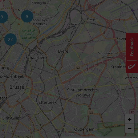
9
9
22
+
−