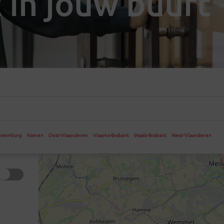
 in jouw buurt
uxemburg
Namen
Oost-Vlaanderen
Vlaams-Brabant
Waals-Brabant
West-Vlaanderen