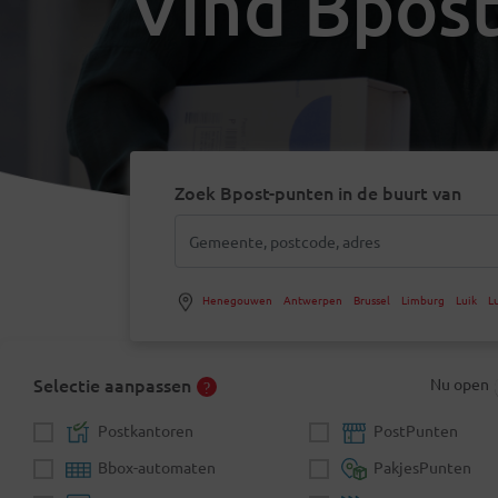
Vind Bpost
Zoek Bpost-punten in de buurt van
Henegouwen
Antwerpen
Brussel
Limburg
Luik
L
Selectie aanpassen
Nu open
Postkantoren
PostPunten
Bbox-automaten
PakjesPunten