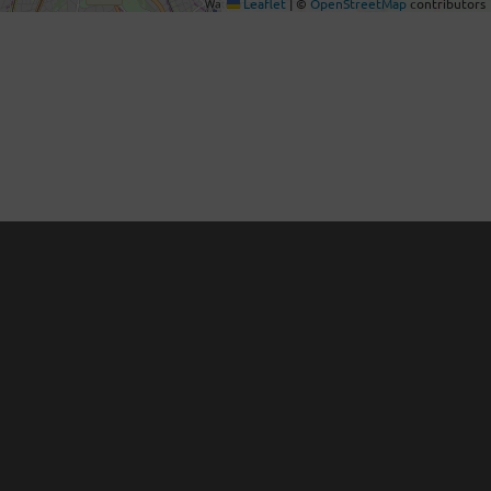
Leaflet
|
©
OpenStreetMap
contributors