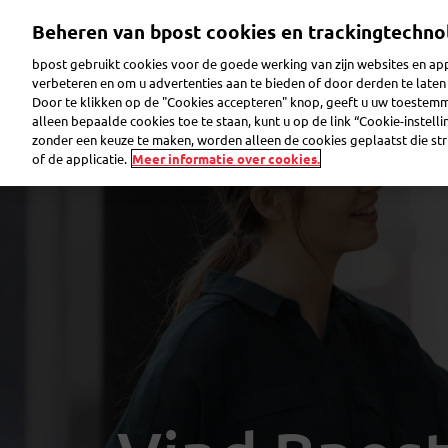
Overslaan
Beheren van bpost cookies en trackingtechno
en
naar
bpost gebruikt cookies voor de goede werking van zijn websites en appl
de
verbeteren en om u advertenties aan te bieden of door derden te lat
inhoud
Door te klikken op de "Cookies accepteren" knop, geeft u uw toestem
gaan
Pakje verzenden
Pakje ontvangen
Brief ver
alleen bepaalde cookies toe te staan, kunt u op de link “Cookie-instell
zonder een keuze te maken, worden alleen de cookies geplaatst die stri
of de applicatie.
Meer informatie over cookies.