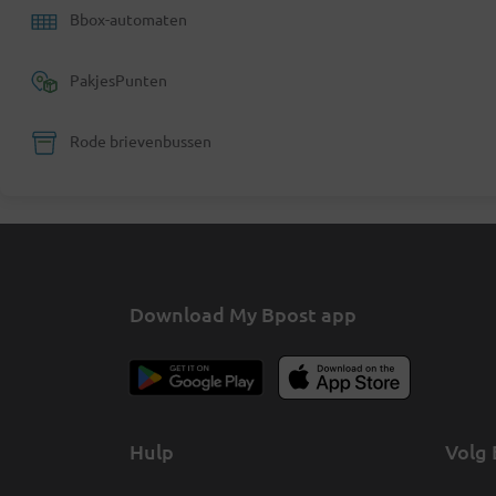
Bbox-automaten
PakjesPunten
Rode brievenbussen
Download My Bpost app
Hulp
Volg 