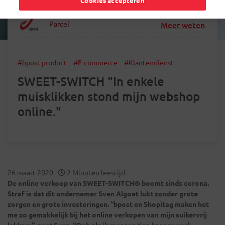
Cookies accepteren
Parcel
Meer weten
#bpost product
#E-commerce
#Klantendienst
SWEET-SWITCH "In enkele
muisklikken stond mijn webshop
online."
26 maart 2020
-
2 Minuten leestijd
De online verkoop van SWEET-SWITCH® boomt sinds corona.
Straf is dat dit ondernemer Sven Algoet lukt zonder grote
zorgen en grote investeringen. “bpost en Shopitag maken het
me zo gemakkelijk bij het online verkopen van mijn suikervrij
lekkers”, zegt Sven. “Ook als ik morgen tien keer zoveel