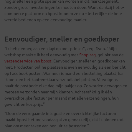
nog sneller een grote speler kan worden in dit marktsegment,
zonder grote investeringen te moeten doen. Want dankzij het e-
commerce platform en bpost kunnen ze nu – letterlijk – de hele
wereld bedienen op een eenvoudige manier.
Eenvoudiger, sneller en goedkoper
“Ik heb genoeg aan een laptop met printer”, zegt Sven. “Mijn
webshop maakte ik heel eenvoudig met
Shopitag
, gelinkt aan de
verzendservice van bpost
. Eenvoudiger, sneller en goedkoper kan
niet. Producten online plaatsen is even eenvoudig als een bericht
op Facebook posten. Wanneer iemand een bestelling plaatst, kan
ik meteen het kant-en-klaar verzendlabel printen. Vervolgens
haalt de postbode elke dag mijn pakjes op. Ze worden gewogen en
meteen verzonden naar mijn klanten. Achteraf krijg ik één
overzichtelijke factuur per maand met alle verzendingen, hun
gewicht en kostprijs.”
“Door de verregaande integratie en overzichtelijke facturen
maakt bpost het me vandaag al zo gemakkelijk, dat ik binnenkort
plan om meer taken aan hen uit te besteden.”