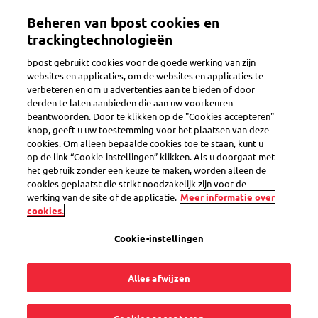
Overslaan
Beheren van bpost cookies en
en
Toggle navigation
naar
trackingtechnologieën
de
bpost gebruikt cookies voor de goede werking van zijn
inhoud
Terug
websites en applicaties, om de websites en applicaties te
gaan
verbeteren en om u advertenties aan te bieden of door
derden te laten aanbieden die aan uw voorkeuren
beantwoorden. Door te klikken op de "Cookies accepteren"
knop, geeft u uw toestemming voor het plaatsen van deze
cookies. Om alleen bepaalde cookies toe te staan, kunt u
op de link “Cookie-instellingen” klikken. Als u doorgaat met
het gebruik zonder een keuze te maken, worden alleen de
cookies geplaatst die strikt noodzakelijk zijn voor de
werking van de site of de applicatie.
Meer informatie over
cookies.
Cookie-instellingen
Alles afwijzen