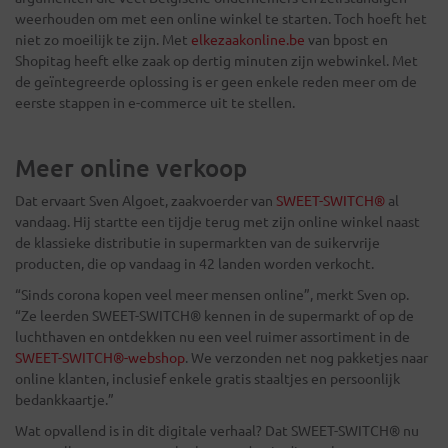
weerhouden om met een online winkel te starten. Toch hoeft het
niet zo moeilijk te zijn. Met
elkezaakonline.be
van bpost en
Shopitag heeft elke zaak op dertig minuten zijn webwinkel. Met
de geïntegreerde oplossing is er geen enkele reden meer om de
eerste stappen in e-commerce uit te stellen.
Meer online verkoop
Dat ervaart Sven Algoet, zaakvoerder van
SWEET-SWITCH®
al
vandaag. Hij startte een tijdje terug met zijn online winkel naast
de klassieke distributie in supermarkten van de suikervrije
producten, die op vandaag in 42 landen worden verkocht.
“Sinds corona kopen veel meer mensen online”, merkt Sven op.
“Ze leerden SWEET-SWITCH® kennen in de supermarkt of op de
luchthaven en ontdekken nu een veel ruimer assortiment in de
SWEET-SWITCH®-webshop
. We verzonden net nog pakketjes naar
online klanten, inclusief enkele gratis staaltjes en persoonlijk
bedankkaartje.”
Wat opvallend is in dit digitale verhaal? Dat SWEET-SWITCH® nu