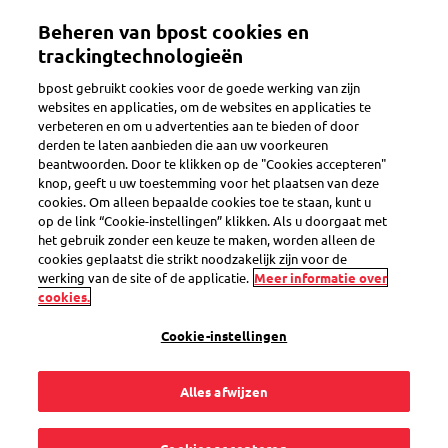
Overslaan
Beheren van bpost cookies en
en
Toggle navigation
naar
trackingtechnologieën
de
bpost gebruikt cookies voor de goede werking van zijn
inhoud
Terug
websites en applicaties, om de websites en applicaties te
gaan
verbeteren en om u advertenties aan te bieden of door
derden te laten aanbieden die aan uw voorkeuren
beantwoorden. Door te klikken op de "Cookies accepteren"
knop, geeft u uw toestemming voor het plaatsen van deze
cookies. Om alleen bepaalde cookies toe te staan, kunt u
op de link “Cookie-instellingen” klikken. Als u doorgaat met
het gebruik zonder een keuze te maken, worden alleen de
cookies geplaatst die strikt noodzakelijk zijn voor de
werking van de site of de applicatie.
Meer informatie over
cookies.
Cookie-instellingen
Alles afwijzen