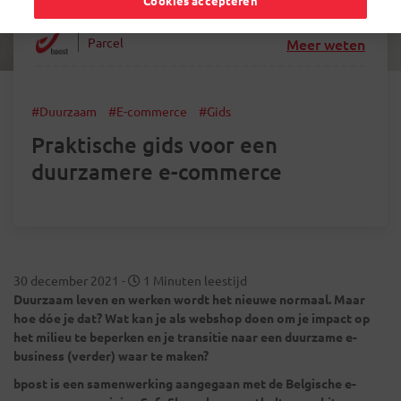
Cookies accepteren
Parcel
Meer weten
#Duurzaam
#E-commerce
#Gids
Praktische gids voor een
duurzamere e-commerce
30 december 2021
-
1 Minuten leestijd
Duurzaam leven en werken wordt het nieuwe normaal. Maar
hoe dóe je dat? Wat kan je als webshop doen om je impact op
het milieu te beperken en je transitie naar een duurzame e-
business (verder) waar te maken?
bpost is een samenwerking aangegaan met de Belgische e-