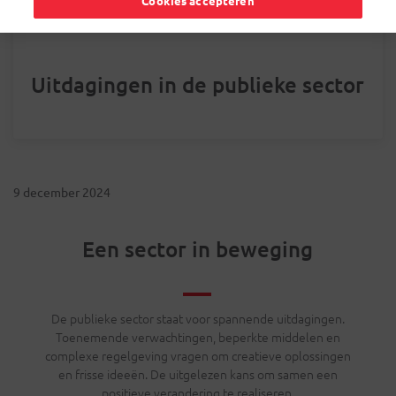
Cookies accepteren
Uitdagingen in de publieke sector
9 december 2024
Een sector in beweging
De publieke sector staat voor spannende uitdagingen.
Toenemende verwachtingen, beperkte middelen en
complexe regelgeving vragen om creatieve oplossingen
en frisse ideeën. De uitgelezen kans om samen een
positieve verandering te realiseren.