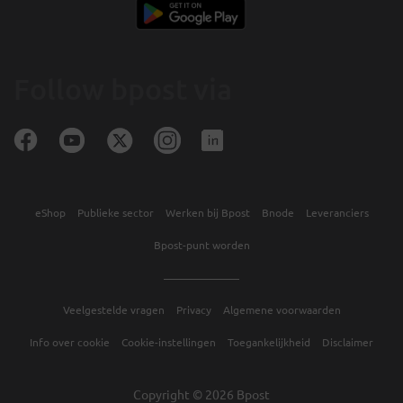
Follow bpost via
eShop
Publieke sector
Werken bij Bpost
Bnode
Leveranciers
Bpost-punt worden
Veelgestelde vragen
Privacy
Algemene voorwaarden
Info over cookie
Cookie-instellingen
Toegankelijkheid
Disclaimer
Copyright © 2026 Bpost