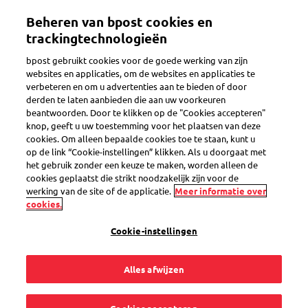
Overslaan
Beheren van bpost cookies en
en
Toggle navigation
naar
trackingtechnologieën
de
bpost gebruikt cookies voor de goede werking van zijn
inhoud
websites en applicaties, om de websites en applicaties te
gaan
verbeteren en om u advertenties aan te bieden of door
derden te laten aanbieden die aan uw voorkeuren
beantwoorden. Door te klikken op de "Cookies accepteren"
knop, geeft u uw toestemming voor het plaatsen van deze
cookies. Om alleen bepaalde cookies toe te staan, kunt u
op de link “Cookie-instellingen” klikken. Als u doorgaat met
het gebruik zonder een keuze te maken, worden alleen de
cookies geplaatst die strikt noodzakelijk zijn voor de
werking van de site of de applicatie.
Meer informatie over
cookies.
Cookie-instellingen
Alles afwijzen