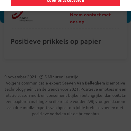
Cookies accepteren
Neem contact met
ons op.
Positieve prikkels op papier
9 november 2021
-
5 Minuten leestijd
Volgens communicatie-expert
Steven Van Belleghem
is emotive
technology één van de trends voor 2021. Positieve emoties in een
relatie tussen merk en consument blijken belangrijker dan ooit. En
een papieren mailing zou die relatie voeden. Wij vroegen daarom
aan drie media-experts van bpost om jullie brein te voeden met
positieve verhalen uit de brievenbus