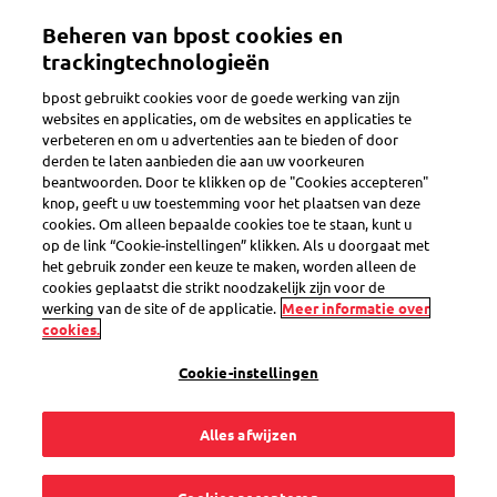
Overslaan
Beheren van bpost cookies en
en
Toggle navigation
naar
trackingtechnologieën
de
bpost gebruikt cookies voor de goede werking van zijn
inhoud
Terug
websites en applicaties, om de websites en applicaties te
gaan
verbeteren en om u advertenties aan te bieden of door
derden te laten aanbieden die aan uw voorkeuren
beantwoorden. Door te klikken op de "Cookies accepteren"
knop, geeft u uw toestemming voor het plaatsen van deze
cookies. Om alleen bepaalde cookies toe te staan, kunt u
op de link “Cookie-instellingen” klikken. Als u doorgaat met
het gebruik zonder een keuze te maken, worden alleen de
cookies geplaatst die strikt noodzakelijk zijn voor de
werking van de site of de applicatie.
Meer informatie over
cookies.
Cookie-instellingen
Alles afwijzen