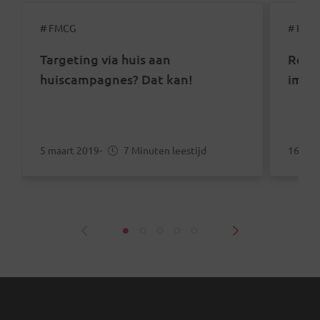
# FMCG
# Reta
Targeting via huis aan
Recl
huiscampagnes? Dat kan!
impa
5 maart 2019
-
7 Minuten leestijd
16 jun