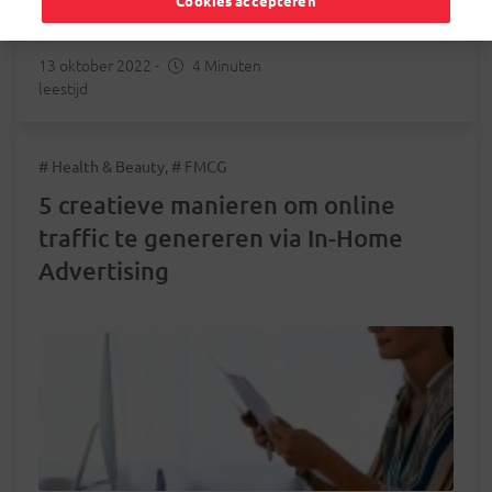
Cookies accepteren
13 oktober 2022
-
4 Minuten
leestijd
# Health & Beauty, # FMCG
5 creatieve manieren om online
traffic te genereren via In-Home
Advertising