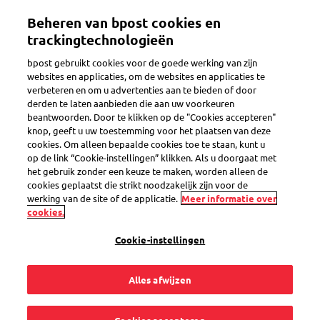
Overslaan
Beheren van bpost cookies en
en
Toggle navigation
naar
trackingtechnologieën
de
bpost gebruikt cookies voor de goede werking van zijn
inhoud
Je filters
websites en applicaties, om de websites en applicaties te
gaan
verbeteren en om u advertenties aan te bieden of door
derden te laten aanbieden die aan uw voorkeuren
beantwoorden. Door te klikken op de "Cookies accepteren"
knop, geeft u uw toestemming voor het plaatsen van deze
# Beauty, # Health & Beauty
cookies. Om alleen bepaalde cookies toe te staan, kunt u
L’Oréal segmenteert slim op leeftijd
op de link “Cookie-instellingen” klikken. Als u doorgaat met
het gebruik zonder een keuze te maken, worden alleen de
en verhoogt awareness én
cookies geplaatst die strikt noodzakelijk zijn voor de
consideration met Paper Mail
werking van de site of de applicatie.
Meer informatie over
cookies.
Cookie-instellingen
Alles afwijzen