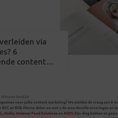
verleiden via
es? 6
ende content
ng cases
 Minuten leestijd
agazines voor jullie content marketing? We stelden de vraag aan 6 
in B2C en B2B. Hierna delen we met u de waardevolle ervaringen en l
XL
,
Unilin
,
Unilever Food Solutions
en
ASOS
. Eén ding hebben ze geme