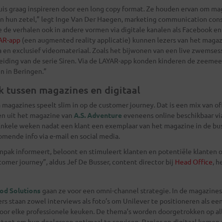
uis graag inspireren door een long copy format. Ze houden ervan om ma
n hun zetel,” legt Inge Van Der Haegen, marketing communication consul
 de verhalen ook in andere vormen via digitale kanalen als Facebook en
AR-app
(een augmented reality applicatie) kunnen lezers van het maga
 en exclusief videomateriaal. Zoals het bijwonen van een live zwemsess
eiding van de serie Siren. Via de LAYAR-app konden kinderen de zeem
in in Beringen.”
nk tussen magazines en digitaal
magazines speelt slim in op de customer journey. Dat is een mix van off
en uit het magazine van
A.S. Adventure
eveneens online beschikbaar via
Enkele weken nadat een klant een exemplaar van het magazine in de bus 
omende info via e-mail en social media.
pak informeert, beloont en stimuleert klanten en potentiële klanten o
mer journey”, aldus Jef De Busser, content director bij
Head Office
, 
od Solutions
gaan ze voor een omni-channel strategie. In de magazine
rs staan zowel interviews als foto’s om Unilever te positioneren als e
voor elke professionele keuken. De thema’s worden doorgetrokken op all
ntent om hun doelgroep optimaal te servicen. Papier en digitaal komen