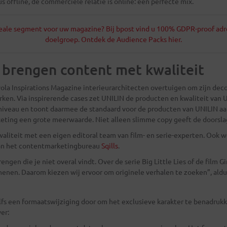
us offline, de commerciële relatie is online: een perfecte mix.
deale segment voor uw magazine? Bij bpost vind u 100% GDPR-proof ad
doelgroep. Ontdek de Audience Packs hier.
brengen content met kwaliteit
ola Inspirations Magazine interieurarchitecten overtuigen om zijn dec
en. Via inspirerende cases zet UNILIN de producten en kwaliteit van UN
niveau en toont daarmee de standaard voor de producten van UNILIN aan
eting een grote meerwaarde. Niet alleen slimme copy geeft de doorsla
aliteit met een eigen editoral team van film- en serie-experten. Ook
an het contentmarketingbureau
Sqills
.
ngen die je niet overal vindt. Over de serie Big Little Lies of de film Gir
chenen. Daarom kiezen wij ervoor om originele verhalen te zoeken”, ald
fs een formaatswijziging door om het exclusieve karakter te benadruk
er: