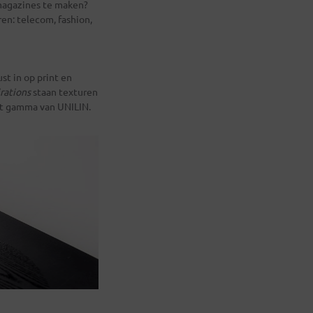
magazines te maken?
en: telecom, fashion,
t in op print en
rations
staan texturen
het gamma van UNILIN.