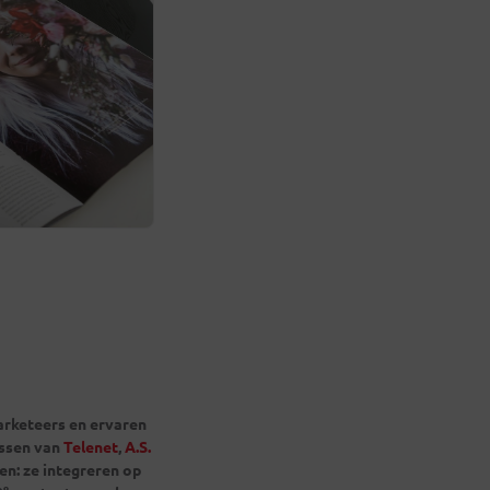
marketeers en ervaren
essen van
Telenet
,
A.S.
en: ze integreren op