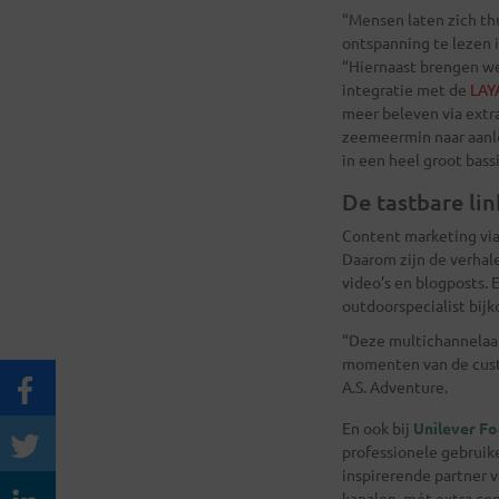
“Mensen laten zich th
ontspanning te lezen i
“Hiernaast brengen we
integratie met de
LAY
meer beleven via extra
zeemeermin naar aanl
in een heel groot bass
De tastbare li
Content marketing via 
Daarom zijn de verhal
video’s en blogposts. 
outdoorspecialist bijk
“Deze multichannelaan
momenten van de custo
A.S. Adventure.
En ook bij
Unilever Fo
professionele gebruike
inspirerende partner 
kanalen, mét extra co