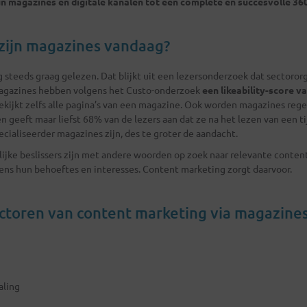
n magazines en digitale kanalen tot een complete en succesvolle 36
zijn magazines vandaag?
steeds graag gelezen. Dat blijkt uit een lezersonderzoek dat sectoror
Magazines hebben volgens het Custo-onderzoek
een likeability-score va
ekijkt zelfs alle pagina’s van een magazine. Ook worden magazines re
 geeft maar liefst 68% van de lezers aan dat ze na het lezen van een t
cialiseerder magazines zijn, des te groter de aandacht.
jke beslissers zijn met andere woorden op zoek naar relevante conten
ens hun behoeftes en interesses. Content marketing zorgt daarvoor.
ctoren van content marketing via magazine
aling