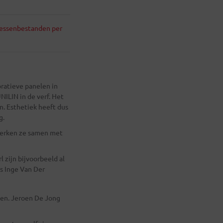
ressenbestanden per
oratieve panelen in
ILIN in de verf. Het
. Esthetiek heeft dus
g.
 werken ze samen met
l zijn bijvoorbeeld al
us Inge Van Der
ken. Jeroen De Jong