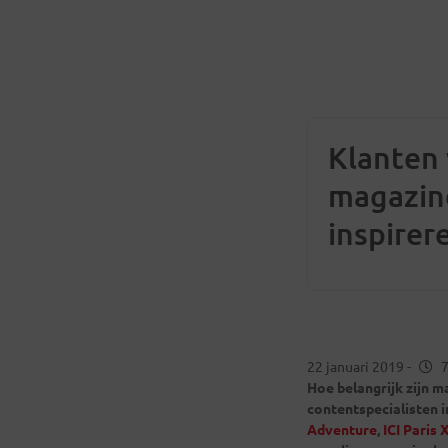
Klanten 
magazin
inspirer
marketi
22 januari 2019
-
7
Hoe belangrijk zijn m
contentspecialisten 
Adventure
,
ICI Paris 