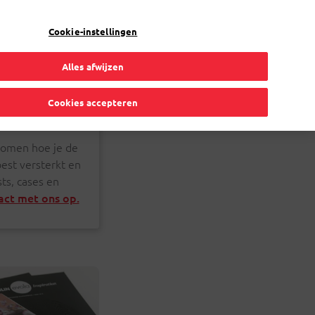
NL
Toggle Dropdown
Bpost
Zakelijk
Cookie-instellingen
Alles afwijzen
Cookies accepteren
 komen hoe je de
est versterkt en
ts, cases en
ct met ons op.