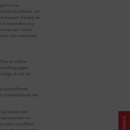
gazines ter
tant bij Telenet, uit.
 Instagram. Dankzij de
zine bovendien nog
ie van een ‘echte’
eermin zien zwemmen
line en online.
 landing pages,
krijgt, stuurt de
p verschillende
het contentbureau van
s Op Smaak voor
en betrouwbare en
e online en offline
 zo perfect samen én