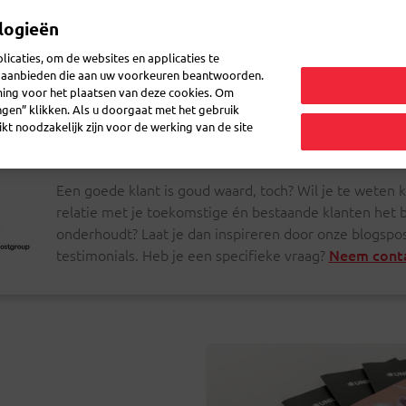
logieën
Mijn 
icaties, om de websites en applicaties te
en aanbieden die aan uw voorkeuren beantwoorden.
ming voor het plaatsen van deze cookies. Om
zenden
Post ontvangen
Logistiek
FAQ
eShop
ingen” klikken. Als u doorgaat met het gebruik
kt noodzakelijk zijn voor de werking van de site
Een goede klant is goud waard, toch? Wil je te weten
relatie met je toekomstige én bestaande klanten het b
onderhoudt? Laat je dan inspireren door onze blogspos
testimonials. Heb je een specifieke vraag?
Neem conta