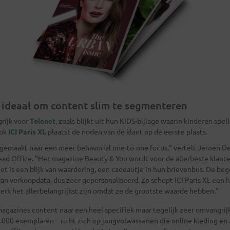
 ideaal om content slim te segmenteren
rijk voor
Telenet
, zoals blijkt uit hun KIDS-bijlage waarin kinderen spe
Ook
ICI Paris XL
plaatst de noden van de klant op de eerste plaats.
gemaakt naar een meer behavorial one-to-one focus,” vertelt Jeroen De
ead Office. "Het magazine Beauty & You wordt voor de allerbeste klante
et is een blijk van waardering, een cadeautje in hun brievenbus. De beg
van verkoopdata, dus zeer gepersonaliseerd. Zo schept ICI Paris XL een
erk het allerbelangrijkst zijn omdat ze de grootste waarde hebben.”
 magazines content naar een heel specifiek maar tegelijk zeer omvangri
.000 exemplaren - richt zich op jongvolwassenen die online kleding en