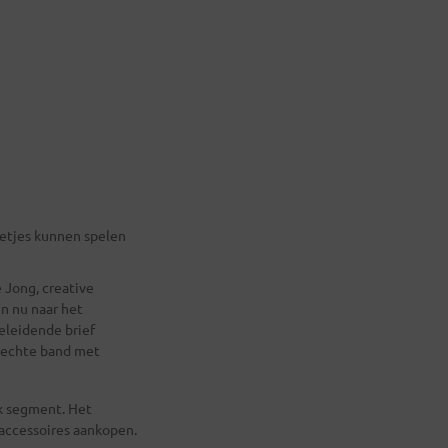
lletjes kunnen spelen
 Jong, creative
n nu naar het
eleidende brief
 hechte band met
jk segment. Het
 accessoires aankopen.