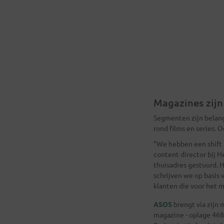
Magazines zijn
Segmenten zijn belang
rond films en series. 
“We hebben een shift 
content director bij H
thuisadres gestuurd. H
schrijven we op basis 
klanten die voor het m
ASOS
brengt via zijn
magazine - oplage 468