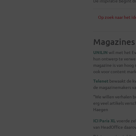
De inspiratie begint d
Op zoek naar het i
Magazines 
UNILIN
wil met het Ev
hun ontwerp te verwerk
magazine is van hoog 
ook voor content mark
Telenet
bewaakt de kw
de magazinemakers v
“We willen verhalen bre
erg veel artikels vers
Haegen
ICI Paris XL
voerde zel
van HeadOffice daarov