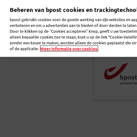
Overslaan
Beheren van bpost cookies en trackingtechno
en
naar
bpost gebruikt cookies voor de goede werking van zijn websites en appl
de
verbeteren en om u advertenties aan te bieden of door derden te lat
inhoud
Door te klikken op de "Cookies accepteren" knop, geeft u uw toestem
gaan
Reclame maken
Pakjes verzenden
Post ver
alleen bepaalde cookies toe te staan, kunt u op de link “Cookie-instell
zonder een keuze te maken, worden alleen de cookies geplaatst die stri
of de applicatie.
Meer informatie over cookies.
Terug