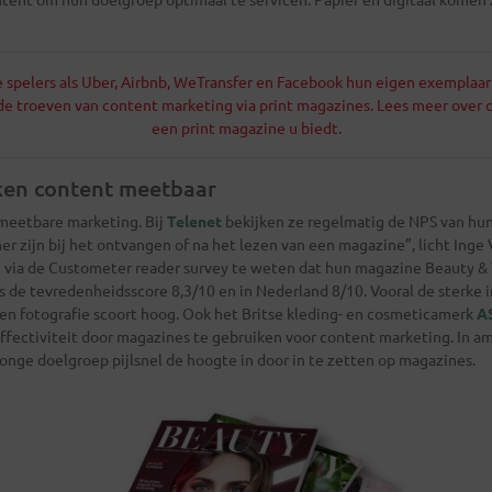
e spelers als
Uber
,
Airbnb
,
WeTransfer
en
Facebook
hun eigen exemplaar 
de troeven van content marketing via print magazines. Lees meer over 
een print magazine u biedt.
en content meetbaar
meetbare marketing. Bij
Telenet
bekijken ze regelmatig de NPS van hun
er zijn bij het ontvangen of na het lezen van een magazine”, licht Ing
via de Custometer reader survey te weten dat hun magazine Beauty & Yo
as de tevredenheidsscore 8,3/10 en in Nederland 8/10. Vooral de sterke 
 en fotografie scoort hoog. Ook het Britse kleding- en cosmeticamerk
A
fectiviteit door magazines te gebruiken voor content marketing. In amp
 jonge doelgroep pijlsnel de hoogte in door in te zetten op magazines.