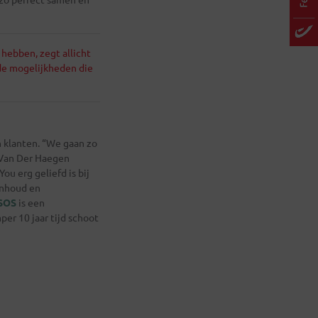
hebben, zegt allicht
de mogelijkheden die
 klanten. “We gaan zo
e Van Der Haegen
u erg geliefd is bij
inhoud en
SOS
is een
er 10 jaar tijd schoot