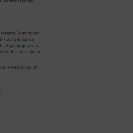
0°-contentaanpak.
ganisatie
Custo
tussen
n 7,8
. Meer dan de
gelmatig doorgegeven
ijdschrift een aankoop
t en zoveel mogelijk
s