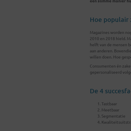
een slimme manier hu
Hoe populair 
Magazines worden nog 
2010 en 2018 hield. 
helft van de mensen b
aan anderen. Bovendien
willen doen. Hoe gespe
Consumenten én zakeli
gepersonaliseerd volg
De 4 succesfa
Tastbaar
Meetbaar
Segmentatie
Kwaliteitsuitstr