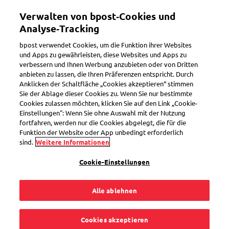
Direkt
Verwalten von bpost‑Cookies und
zum
Toggle navigation
Inhalt
Analyse‑Tracking
bpost verwendet Cookies, um die Funktion ihrer Websites
und Apps zu gewährleisten, diese Websites und Apps zu
verbessern und Ihnen Werbung anzubieten oder von Dritten
anbieten zu lassen, die Ihren Präferenzen entspricht. Durch
Anklicken der Schaltfläche „Cookies akzeptieren“ stimmen
Sie der Ablage dieser Cookies zu. Wenn Sie nur bestimmte
Cookies zulassen möchten, klicken Sie auf den Link „Cookie-
Einstellungen": Wenn Sie ohne Auswahl mit der Nutzung
fortfahren, werden nur die Cookies abgelegt, die für die
Funktion der Website oder App unbedingt erforderlich
sind.
Weitere Informationen
Tarife 2026
Cookie-Einstellungen
Treffen Sie Ihre Wahl und rufen Sie
unsere Tarife ab
Alle ablehnen
Cookies akzeptieren