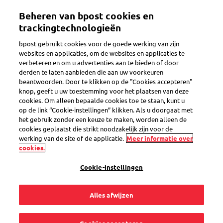
Overslaan
Beheren van bpost cookies en
en
Toggle navigation
naar
trackingtechnologieën
de
bpost gebruikt cookies voor de goede werking van zijn
inhoud
websites en applicaties, om de websites en applicaties te
gaan
verbeteren en om u advertenties aan te bieden of door
derden te laten aanbieden die aan uw voorkeuren
beantwoorden. Door te klikken op de "Cookies accepteren"
knop, geeft u uw toestemming voor het plaatsen van deze
2 op de 3 online shoppers beoordelen uw retouroplossingen
voor aankoop.
cookies. Om alleen bepaalde cookies toe te staan, kunt u
op de link “Cookie-instellingen” klikken. Als u doorgaat met
het gebruik zonder een keuze te maken, worden alleen de
cookies geplaatst die strikt noodzakelijk zijn voor de
werking van de site of de applicatie.
Meer informatie over
cookies.
Win het vertrouwen van uw klanten met
Cookie-instellingen
gebruiksvriendelijke retouroplossingen
Alles afwijzen
Vergroot de aankoopkansen op uw webshop
Genereer extra conversie, ervaar meer terugkerende