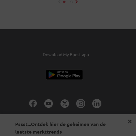
Download My Bpost app
Pssst...Ontdek hier de geheimen van de
eShop
Publieke sector
Werken bij Bpost
Bnode
Leveranciers
laatste markttrends