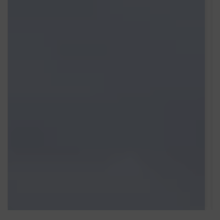
Standaard retours
Betaal en bezorg het retouretiket binnen België
of wereldwijd op 2 manieren:
Voeg het etiket toe bij de bestelling
Verstuur het etiket per e-mail of bied het
aan op uw website