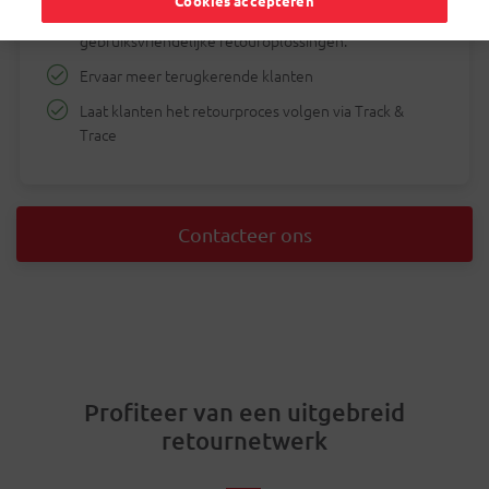
Cookies accepteren
klanten en win hun vertrouwen met onze
gebruiksvriendelijke retouroplossingen.
Ervaar meer terugkerende klanten
Laat klanten het retourproces volgen via Track &
Trace
Contacteer ons
Profiteer van een uitgebreid
retournetwerk