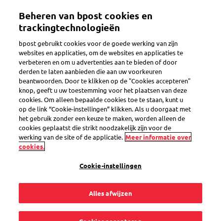
Overslaan
Beheren van bpost cookies en
en
Toggle navigation
naar
trackingtechnologieën
de
bpost gebruikt cookies voor de goede werking van zijn
inhoud
websites en applicaties, om de websites en applicaties te
gaan
verbeteren en om u advertenties aan te bieden of door
derden te laten aanbieden die aan uw voorkeuren
beantwoorden. Door te klikken op de "Cookies accepteren"
knop, geeft u uw toestemming voor het plaatsen van deze
cookies. Om alleen bepaalde cookies toe te staan, kunt u
op de link “Cookie-instellingen” klikken. Als u doorgaat met
het gebruik zonder een keuze te maken, worden alleen de
cookies geplaatst die strikt noodzakelijk zijn voor de
werking van de site of de applicatie.
Meer informatie over
Validatietool voor aangetekende zendingen
cookies.
Scan, controleer of weiger makkelijk uw
Cookie-instellingen
aangetekende zendingen
Alles afwijzen
Teken alle inkomende aangetekende zendingen in
een keer af