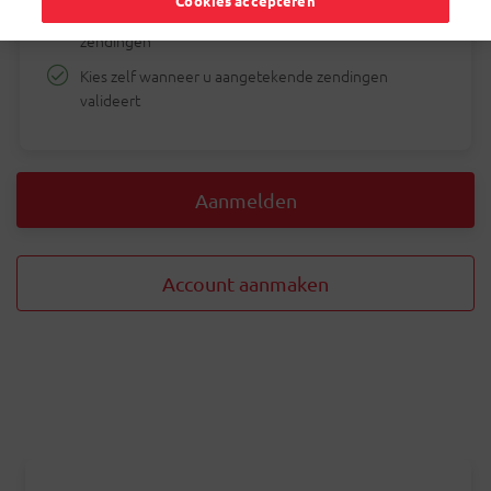
Cookies accepteren
Detecteer eenvoudig overbodige en ontbrekende
zendingen
Kies zelf wanneer u aangetekende zendingen
valideert
Aanmelden
Account aanmaken