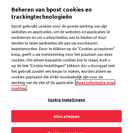
Overslaan
Beheren van bpost cookies en
en
Toggle navigation
naar
trackingtechnologieën
de
bpost gebruikt cookies voor de goede werking van zijn
inhoud
websites en applicaties, om de websites en applicaties te
gaan
verbeteren en om u advertenties aan te bieden of door
derden te laten aanbieden die aan uw voorkeuren
beantwoorden. Door te klikken op de "Cookies accepteren"
knop, geeft u uw toestemming voor het plaatsen van deze
cookies. Om alleen bepaalde cookies toe te staan, kunt u
op de link “Cookie-instellingen” klikken. Als u doorgaat met
het gebruik zonder een keuze te maken, worden alleen de
cookies geplaatst die strikt noodzakelijk zijn voor de
werking van de site of de applicatie.
Meer informatie over
‎Lokaal afhalen:
cookies.
met bpost blijft je zaak draaien
Cookie-instellingen
Lokale afhaalservice voor je klanten
Alles afwijzen
Laat je bestellingen afhalen in een Postkantoor in de
buurt