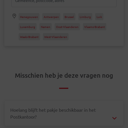
Henegouwen
Antwerpen
Brussel
Limburg
Luik
Luxemburg
Namen
Oost-Vlaanderen
Vlaams-Brabant
Waals-Brabant
West-Vlaanderen
Misschien heb je deze vragen nog
Hoelang blijft het pakje beschikbaar in het
Postkantoor?