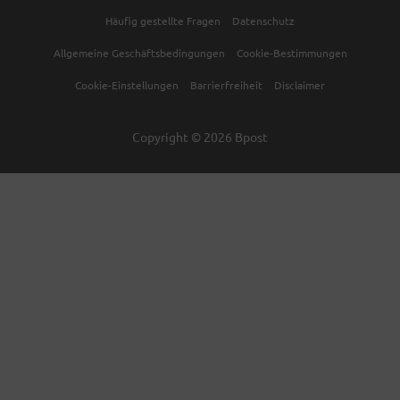
Häufig gestellte Fragen
Datenschutz
Allgemeine Geschäftsbedingungen
Cookie-Bestimmungen
Cookie-Einstellungen
Barrierfreiheit
Disclaimer
Copyright © 2026 Bpost