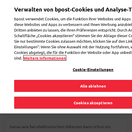
Direkt
Verwalten von bpost‑Cookies und Analyse‑T
zum
Toggle navigation
Inhalt
bpost verwendet Cookies, um die Funktion ihrer Websites und Apps 
diese Websites und Apps zu verbessern und Ihnen Werbung anzubie
Dritten anbieten zu lassen, die Ihren Präferenzen entspricht. Durch A
Schaltfläche „Cookies akzeptieren“ stimmen Sie der Ablage dieser C
Sie nur bestimmte Cookies zulassen möchten, klicken Sie auf den Lin
Vorbereitung
Einstellungen": Wenn Sie ohne Auswahl mit der Nutzung fortfahren, 
Cookies abgelegt, die für die Funktion der Website oder App unbedi
sind.
Weitere Informationen
Wie wird die Adresse
Cookie-Einstellungen
richtig auf einen
Alle ablehnen
Brief geschrieben?
Cookies akzeptieren
Genau wie bei elektronischen Adressen kann schon ein