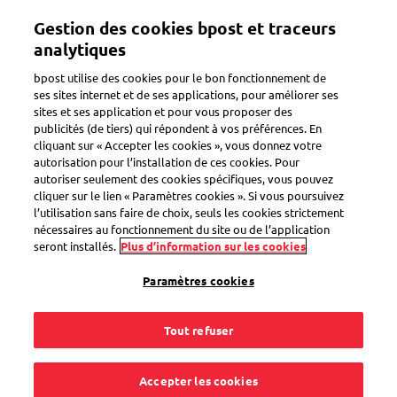
Aller
Gestion des cookies bpost et traceurs
au
Toggle navigation
contenu
analytiques
principal
bpost utilise des cookies pour le bon fonctionnement de
ses sites internet et de ses applications, pour améliorer ses
sites et ses application et pour vous proposer des
publicités (de tiers) qui répondent à vos préférences. En
cliquant sur « Accepter les cookies », vous donnez votre
autorisation pour l’installation de ces cookies. Pour
autoriser seulement des cookies spécifiques, vous pouvez
cliquer sur le lien « Paramètres cookies ». Si vous poursuivez
l’utilisation sans faire de choix, seuls les cookies strictement
nécessaires au fonctionnement du site ou de l’application
seront installés.
Plus d’information sur les cookies
Service de Déménagement
Paramètres cookies
Vous déménagez ? Faites transférer
automatiquement votre courrier à votre
Tout refuser
nouvelle adresse
Accepter les cookies
Pour
11€ par mois*