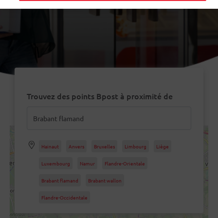
Trouvez des points Bpost à proximité de
Hainaut
Anvers
Bruxelles
Limbourg
Liège
Luxembourg
Namur
Flandre-Orientale
Brabant flamand
Brabant wallon
Flandre-Occidentale