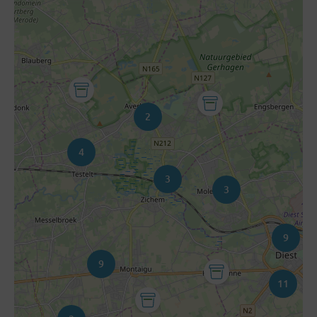
2
4
3
3
9
9
11