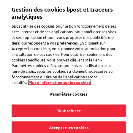
Aller
Gestion des cookies bpost et traceurs
au
Toggle navigation
Suivez tous vos colis dans une seule app
Afficher
contenu
analytiques
principal
bpost utilise des cookies pour le bon fonctionnement de ses
sites internet et de ses applications, pour améliorer ses sites
et ses application et pour vous proposer des publicités (de
tiers) qui répondent à vos préférences. En cliquant sur «
Accepter les cookies », vous donnez votre autorisation pour
l’installation de ces cookies. Pour autoriser seulement des
cookies spécifiques, vous pouvez cliquer sur le lien «
Paramètres cookies ». Si vous poursuivez l’utilisation sans
faire de choix, seuls les cookies strictement nécessaires au
fonctionnement du site ou de l’application seront
installés.
Plus d’information sur les cookies
Paramètres cookies
Tout refuser
Trouvez Bpost près de
Accepter les cookies
chez vous