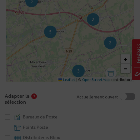
3
2
5
3
2
+
−
3
Leaflet
|
©
OpenStreetMap
contributors
Adapter la
Actuellement ouvert
sélection
Bureaux de Poste
Points Poste
Distributeurs Bbox